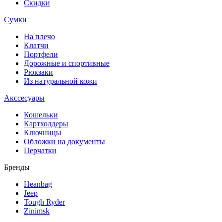
Скидки
Сумки
На плечо
Клатчи
Портфели
Дорожные и спортивные
Рюкзаки
Из натуральной кожи
Акссесуары
Кошельки
Картхолдеры
Ключницы
Обложки на документы
Перчатки
Бренды
Heanbag
Jeep
Tough Ryder
Zinimsk