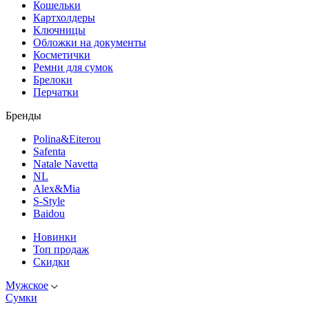
Кошельки
Картхолдеры
Ключницы
Обложки на документы
Косметички
Ремни для сумок
Брелоки
Перчатки
Бренды
Polina&Eiterou
Safenta
Natale Navetta
NL
Alex&Mia
S-Style
Baidou
Новинки
Топ продаж
Скидки
Мужское
Сумки