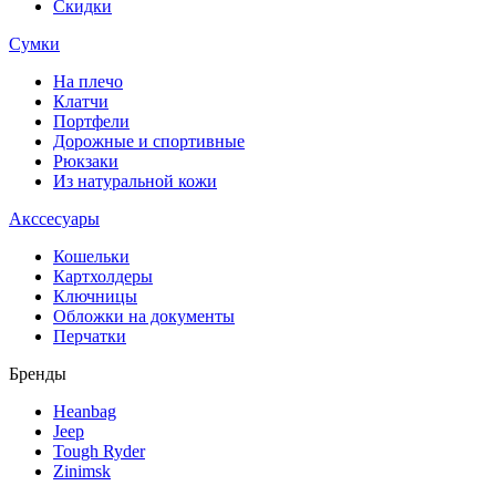
Скидки
Сумки
На плечо
Клатчи
Портфели
Дорожные и спортивные
Рюкзаки
Из натуральной кожи
Акссесуары
Кошельки
Картхолдеры
Ключницы
Обложки на документы
Перчатки
Бренды
Heanbag
Jeep
Tough Ryder
Zinimsk