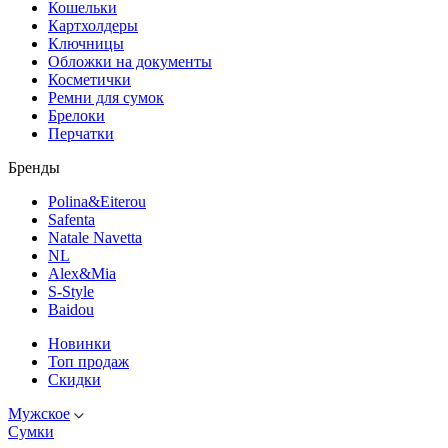
Кошельки
Картхолдеры
Ключницы
Обложки на документы
Косметички
Ремни для сумок
Брелоки
Перчатки
Бренды
Polina&Eiterou
Safenta
Natale Navetta
NL
Alex&Mia
S-Style
Baidou
Новинки
Топ продаж
Скидки
Мужское
Сумки